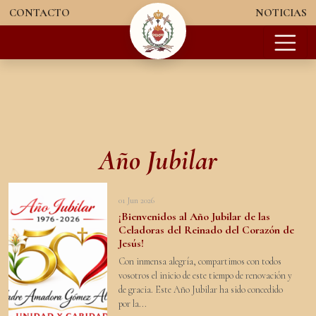
Saltar al contenido
CONTACTO
NOTICIAS
Navegación principal
Año Jubilar
01 Jun 2026
¡Bienvenidos al Año Jubilar de las
Celadoras del Reinado del Corazón de
Jesús!
Con inmensa alegría, compartimos con todos
vosotros el inicio de este tiempo de renovación y
de gracia. Este Año Jubilar ha sido concedido
por la...