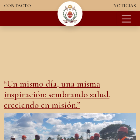
Saltar al contenido
CONTACTO
NOTICIAS
Categoría:
Kenia
Navegación principal
“Un mismo día, una misma
inspiración: sembrando salud,
creciendo en misión.”